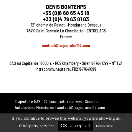
DENIS BONTEMPS
+33 (0)6 68 65 43 18
+33 (0)4 79 63 01 03
121 chemin de Reinet - Mondurand Dessous
73410 Saint Germain La Chambotte - ENTRELACS
France
contact@trajectoire132.com
SAS au Capital de 18000 € - RCS Chambéry - Siren 847641099 - N° TVA
intracommunautaire: FR21847641099
Trajectoire 1:32 - © Tous droits réservés - Circuits
Automobiles Miniatures -
contact@trajectoire132.com
If you continue to browse this website, you are allowing all
OK, accept all
third-party services
Personalize